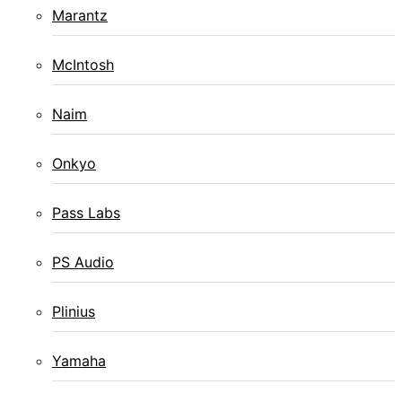
Marantz
McIntosh
Naim
Onkyo
Pass Labs
PS Audio
Plinius
Yamaha