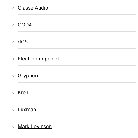
Classe Audio
CODA
dCS
Electrocompaniet
Gryphon
Krell
Luxman
Mark Levinson