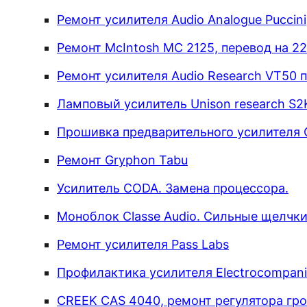
Ремонт усилителя Audio Analogue Puccini
Ремонт McIntosh MC 2125, перевод на 22
Ремонт усилителя Audio Research VT50 п
Ламповый усилитель Unison research S2
Прошивка предварительного усилителя C
Ремонт Gryphon Tabu
Усилитель CODA. Замена процессора.
Моноблок Classe Audio. Сильные щелчки 
Ремонт усилителя Pass Labs
Профилактика усилителя Electrocompani
CREEK CAS 4040, ремонт регулятора гр