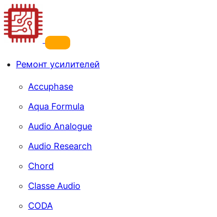
Перейти
к
содержимому
Ремонт усилителей
Accuphase
Ремонт телефонов, ноутбуков,
Aqua Formula
Audio Analogue
Сервисный центр по ремонту телефонов, ноутбу
Audio Research
звука в Санкт-Петербурге.
Chord
Classe Audio
CODA