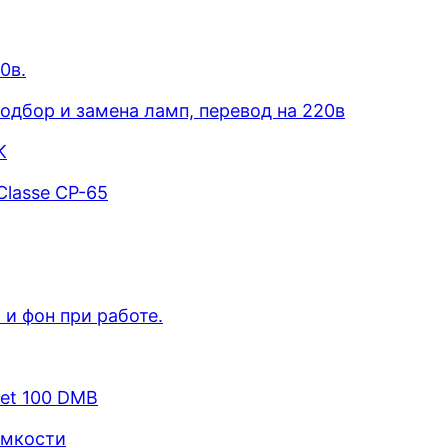
0в.
одбор и замена ламп, перевод на 220в
K
lasse CP-65
и фон при работе.
et 100 DMB
омкости