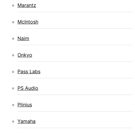
Marantz
McIntosh
Naim
Onkyo
Pass Labs
PS Audio
Plinius
Yamaha