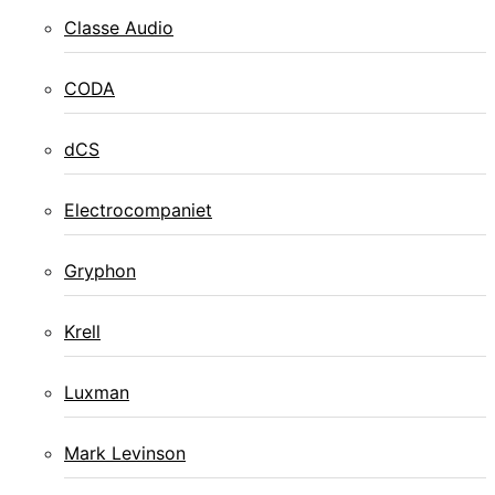
Classe Audio
CODA
dCS
Electrocompaniet
Gryphon
Krell
Luxman
Mark Levinson