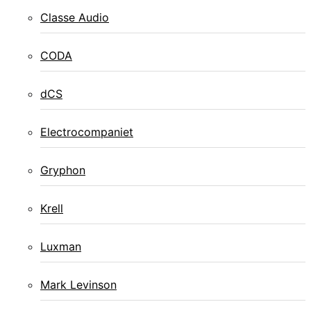
Classe Audio
CODA
dCS
Electrocompaniet
Gryphon
Krell
Luxman
Mark Levinson