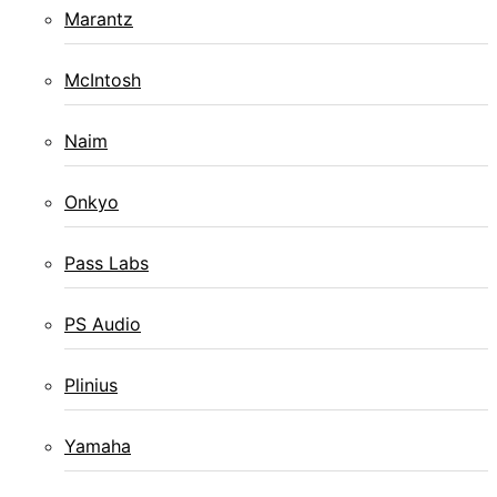
Marantz
McIntosh
Naim
Onkyo
Pass Labs
PS Audio
Plinius
Yamaha